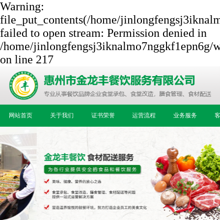
Warning:
file_put_contents(/home/jinlongfengsj3ikna
failed to open stream: Permission denied in
/home/jinlongfengsj3iknalmo7nggkf1epn6g/w
on line 217
网站首页
关于我们
证书荣誉
运营流程
业务服务