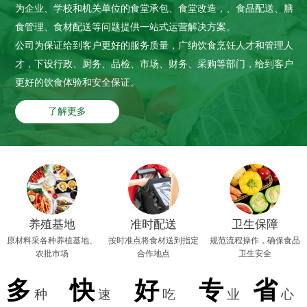
为企业、学校和机关单位的食堂承包、食堂改造，、食品配送、膳
食管理、食材配送等问题提供一站式运营解决方案。
公司为保证给到客户更好的服务质量，广纳饮食烹饪人才和管理人
才，下设行政、厨务、品检、市场、财务、采购等部门，给到客户
更好的饮食体验和安全保证。
了解更多
养殖基地
准时配送
卫生保障
原材料采各种养植基地、
按时准点将食材送到指定
规范流程操作，确保食品
农批市场
合作地点
卫生安全
多
快
好
专
省
种
速
吃
业
心