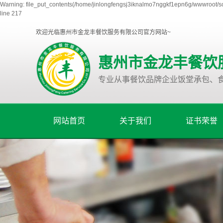
Warning: file_put_contents(/home/jinlongfengsj3iknalmo7nggkf1epn6g/wwwroot/so
line 217
欢迎光临惠州市金龙丰餐饮服务有限公司官方网站~
惠州市金龙丰餐饮
专业从事餐饮品牌企业饭堂承包、
网站首页
关于我们
证书荣誉
公司简介
养殖基地
发展规划
组织架构