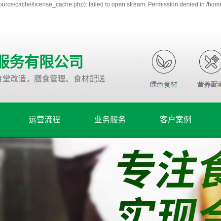
urce/cache/license_cache.php): failed to open stream: Permission denied in /ho
服务有限公司
食堂改造，膳食管理、食材配送
运营流程
业务服务
客户案例
运营流程
饭堂承包
经营方针
食堂改造
人员配备及要求
膳食管理
食堂规章制度
食材配送