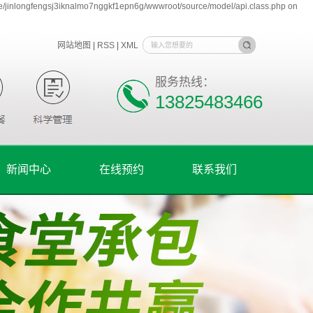
me/jinlongfengsj3iknalmo7nggkf1epn6g/wwwroot/source/model/api.class.php on
网站地图
|
RSS
|
XML
服务热线：
13825483466
新闻中心
在线预约
联系我们
公司新闻
行业资讯
技术资讯