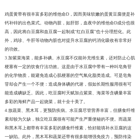
鸡蛋黄带有很丰富多彩的维他命D，因而美味软嫩的蛋黄豆腐便是补
钙补锌的出色菜式。动物内脏，如肝部，血夜中的维他命D成分也很
高，因此将白豆腐和血豆腐一起制成“红白豆腐”也十分理想化。此
外，鸡珍、牛肝等动物内脏也对提升水豆腐的钙消化吸收有非常好
的功效。
3.加紫菜海菜，能多补碘。水豆腐不仅能补充维生素，还对防止心肌
梗塞有一定的饮食疗法功效。这是由于水豆腐中带有一种叫皂角苷
的化学物质，能避免造成心肌梗塞的空气氧化脂类造成。可是皂角
苷却会产生一个不便：造成身体碘的代谢，假如长期性服用很有可
能造成碘缺乏。因此，吃豆腐时天赋加点紫菜、海菜等含碘量丰富
多彩的海鲜产品一起烧菜，就十全十美了。
4.放蔬菜、黑木耳，更预防疾病。水豆腐尽管营养丰富，但膳食纤维
素却较为欠缺，独立吃豆腐很有可能产生严重便秘的不便。而蔬菜
和黑木耳上都带有丰富多彩的膳食纤维素，恰好能填补水豆腐的这
一缺陷。此外，黑木耳和蔬菜还带有很多能增强免疫力，预防传染